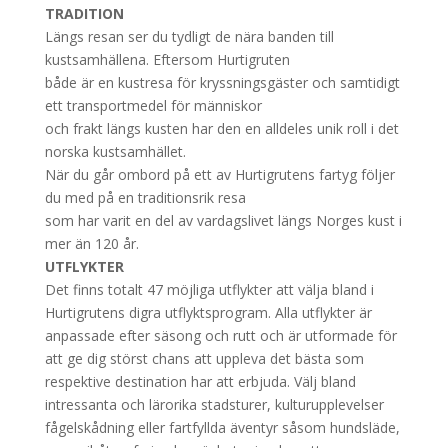
TRADITION
Längs resan ser du tydligt de nära banden till
kustsamhällena. Eftersom Hurtigruten
både är en kustresa för kryssningsgäster och samtidigt
ett transportmedel för människor
och frakt längs kusten har den en alldeles unik roll i det
norska kustsamhället.
När du går ombord på ett av Hurtigrutens fartyg följer
du med på en traditionsrik resa
som har varit en del av vardagslivet längs Norges kust i
mer än 120 år.
UTFLYKTER
Det finns totalt 47 möjliga utflykter att välja bland i
Hurtigrutens digra utflyktsprogram. Alla utflykter är
anpassade efter säsong och rutt och är utformade för
att ge dig störst chans att uppleva det bästa som
respektive destination har att erbjuda. Välj bland
intressanta och lärorika stadsturer, kulturupplevelser
fågelskådning eller fartfyllda äventyr såsom hundsläde,