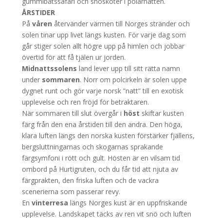
gummibåtssafari och snöskoter i polarnatten.
ÅRSTIDER
På
våren
återvänder värmen till Norges stränder och
solen tinar upp livet längs kusten. För varje dag som
går stiger solen allt högre upp på himlen och jobbar
övertid för att få tjälen ur jorden.
Midnattssolens
land lever upp till sitt rätta namn
under
sommaren
. Norr om polcirkeln är solen uppe
dygnet runt och gör varje norsk ”natt” till en exotisk
upplevelse och ren fröjd för betraktaren.
När sommaren till slut övergår i
höst
skiftar kusten
färg från den ena årstiden till den andra. Den höga,
klara luften längs den norska kusten förstärker fjällens,
bergsluttningarnas och skogarnas sprakande
färgsymfoni i rött och gult. Hösten är en vilsam tid
ombord på Hurtigruten, och du får tid att njuta av
färgprakten, den friska luften och de vackra
scenerierna som passerar revy.
En
vinterresa
längs Norges kust är en uppfriskande
upplevelse. Landskapet täcks av ren vit snö och luften