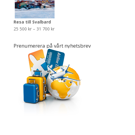
400 kr
Resa till Svalbard
Prisintervall:
25 500
kr
–
31 700
kr
25
500 kr
Prenumerera på vårt nyhetsbrev
till
31
700 kr