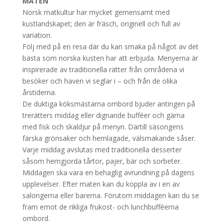
MATEN
Norsk matkultur har mycket gemensamt med
kustlandskapet; den är fräsch, originell och full av
variation.
Följ med på en resa där du kan smaka på något av det
bästa som norska kusten har att erbjuda. Menyerna är
inspirerade av traditionella rätter från områdena vi
besöker och haven vi seglar i – och från de olika
årstiderna.
De duktiga köksmästarna ombord bjuder antingen på
trerätters middag eller dignande bufféer och gärna
med fisk och skaldjur på menyn. Därtill säsongens
färska grönsaker och hemlagade, välsmakande såser.
Varje middag avslutas med traditionella desserter
såsom hemgjorda tårtor, pajer, bär och sorbeter.
Middagen ska vara en behaglig avrundning på dagens
upplevelser. Efter maten kan du koppla av i en av
salongerna eller barerna. Förutom middagen kan du se
fram emot de rikliga frukost- och lunchbufféerna
ombord.