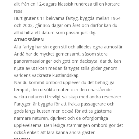
allt från en 12-dagars klassisk rundresa till en kortare
resa.
Hurtigrutens 11 bekväma fartyg, byggda mellan 1964
och 2003, går 365 dagar om året och därför kan du
alltid hitta ett datum som passar just dig.
ATMOSFÄREN
Alla fartyg har sin egen stil och alldeles egna atmosfär.
Ändå har de mycket gemensamt, såsom stora
panoramasalonger och gott om däcksyta, där du kan
njuta av utsikten medan fartyget stilla glider genom
världens vackraste kustlandskap.
När du kommit ombord upplever du det behagliga
tempot, den utsökta maten och den enastående
vackra naturen i trevligt sällskap med andra resenärer.
Fartygen är byggda för att frakta passagerare och
gods längs kusten men också för att ta gästerna
närmare naturen, djurlivet och de oförglömliga
upplevelserna. Den lediga stämningen ombord gör det
också enkelt att lära känna andra gäster.