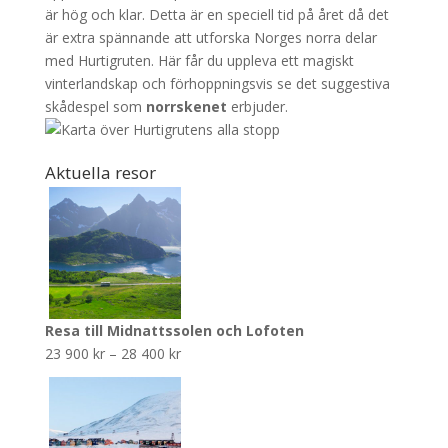
är hög och klar. Detta är en speciell tid på året då det
är extra spännande att utforska Norges norra delar
med Hurtigruten. Här får du uppleva ett magiskt
vinterlandskap och förhoppningsvis se det suggestiva
skådespel som
norrskenet
erbjuder.
Aktuella resor
Resa till Midnattssolen och Lofoten
Prisintervall:
23 900
kr
–
28 400
kr
23
900 kr
till
28