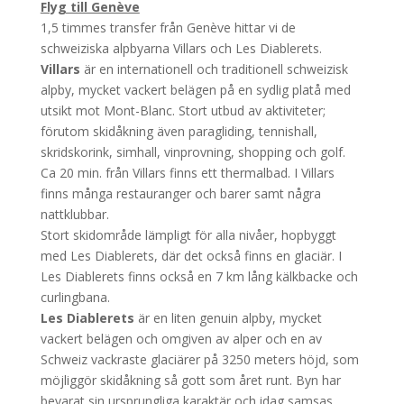
Flyg till Genève
1,5 timmes transfer från Genève hittar vi de
schweiziska alpbyarna Villars och Les Diablerets.
Villars
är en internationell och traditionell schweizisk
alpby, mycket vackert belägen på en sydlig platå med
utsikt mot Mont-Blanc. Stort utbud av aktiviteter;
förutom skidåkning även paragliding, tennishall,
skridskorink, simhall, vinprovning, shopping och golf.
Ca 20 min. från Villars finns ett thermalbad. I Villars
finns många restauranger och barer samt några
nattklubbar.
Stort skidområde lämpligt för alla nivåer, hopbyggt
med Les Diablerets, där det också finns en glaciär. I
Les Diablerets finns också en 7 km lång kälkbacke och
curlingbana.
Les Diablerets
är en liten genuin alpby, mycket
vackert belägen och omgiven av alper och en av
Schweiz vackraste glaciärer på 3250 meters höjd, som
möjliggör skidåkning så gott som året runt. Byn har
bevarat sin ursprungliga karaktär och idag samsas