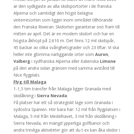
är den sydligaste av alla skidsportorter i de franska
Alperna och samtidigt den högst belägna
vinterresorten som ligger inom området tillhörande
den Franska Rivieran. Skidorten garanterar snö fram till
mitten av april. Det är en modern skidort och har en
högsta åkhöjd på 2.610 m. Det finns 12 mil skidspår,
45 backar av olika svårighetsgrader och 23 liftar. Vi ska
heller inte glömma närliggande orter som
Auron
,
Valberg
i sydfranska Alperna eller italienska
Limone
på den andra sidan gränsen med samma avstånd till
Nice flygplats.
Flyg till Malaga
1-1,5 tim transfer från Malaga ligger Granada med
skidåkning i
Sierra Nevada
.
Få platser har ett så strategiskt läge som Granada i
sydöstra Spanien. Hör bara här: 12 mil från flygplatsen i
Malaga, 5 mil från Medelhavet, 3 mil från skidåkning i
Sierra Nevada, en mängd ypperliga golfbanor och
andra trevliga aktiviteter gör att du t ex kan åka skidor i