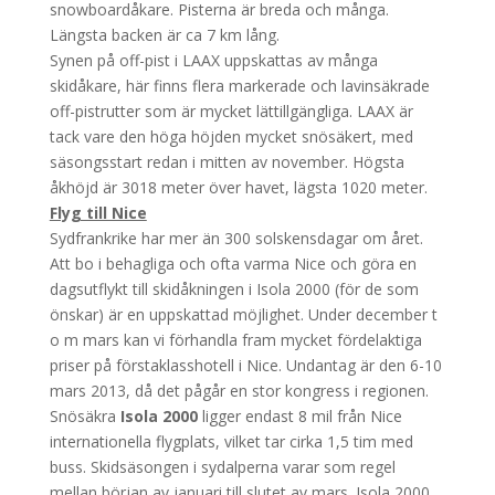
snowboardåkare. Pisterna är breda och många.
Längsta backen är ca 7 km lång.
Synen på off-pist i LAAX uppskattas av många
skidåkare, här finns flera markerade och lavinsäkrade
off-pistrutter som är mycket lättillgängliga. LAAX är
tack vare den höga höjden mycket snösäkert, med
säsongsstart redan i mitten av november. Högsta
åkhöjd är 3018 meter över havet, lägsta 1020 meter.
Flyg till Nice
Sydfrankrike har mer än 300 solskensdagar om året.
Att bo i behagliga och ofta varma Nice och göra en
dagsutflykt till skidåkningen i Isola 2000 (för de som
önskar) är en uppskattad möjlighet. Under december t
o m mars kan vi förhandla fram mycket fördelaktiga
priser på förstaklasshotell i Nice. Undantag är den 6-10
mars 2013, då det pågår en stor kongress i regionen.
Snösäkra
Isola 2000
ligger endast 8 mil från Nice
internationella flygplats, vilket tar cirka 1,5 tim med
buss. Skidsäsongen i sydalperna varar som regel
mellan början av januari till slutet av mars. Isola 2000