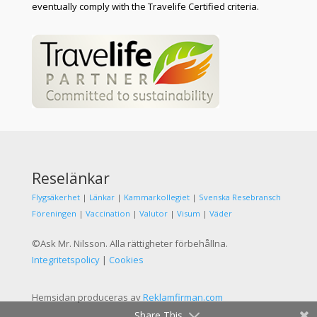
eventually comply with the Travelife Certified criteria.
Reselänkar
Flygsäkerhet
|
Länkar
|
Kammarkollegiet
|
Svenska Resebransch
Föreningen
|
Vaccination
|
Valutor
|
Visum
|
Väder
©Ask Mr. Nilsson. Alla rättigheter förbehållna.
Integritetspolicy
|
Cookies
Hemsidan produceras av
Reklamfirman.com
Share This