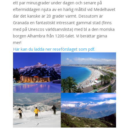
ett par minusgrader under dagen och senare på
eftermiddagen njuta av en härlig måltid vid Medelhavet
där det kanske är 20 grader varmt. Dessutom är
Granada en fantastiskt intressant gammal stad (finns
med på Unescos världsarvslista) med bl a den moriska
borgen Alhambra från 1200-talet. Vi berättar gärna
mer!
Här kan du ladda ner reseförslaget som pdf.