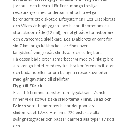
jordbruk och turism. Här finns många trevliga
restauranger med underbar mat och trevliga
barer samt ett diskotek. Liftsystemen i Les Disablerets
och Villars är hopbyggda, och bildar tillsammans ett
stort skidområde (12 mil), lämpligt både för nybörjare
och avancerade skidåkare. Les Diablerets är känt för
sin 7 km långa kälkbacke. Här finns även
längdskidåkningsspår, skridsko- och curlingbana.
På dessa båda orter samarbetar vi med två riktigt bra
4-stjärniga hotell med mycket bra konferensfaciliteter
och båda hotellen är bra belägna i respektive orter
med gångavstånd till skidliftar.
Flyg till Zürich
Efter 1,5 timmes transfer från flygplatsen i Zürich
finner vi de schweiziska skidorterna
Flims
,
Laax
och
Falera
som tillsammans bildar det populära
skidområdet LAAX. Här finns 220 pister av alla
svårighetsgrader och passar därmed alla typer av skid-
och