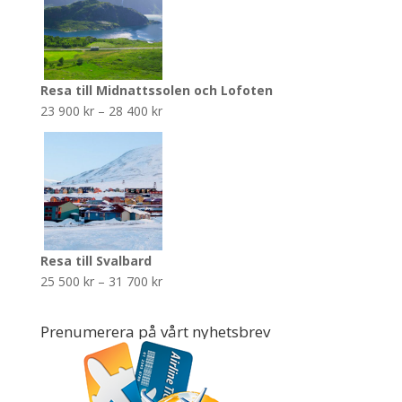
Resa till Midnattssolen och Lofoten
Prisintervall:
23 900
kr
–
28 400
kr
23
900 kr
till
28
400 kr
Resa till Svalbard
Prisintervall:
25 500
kr
–
31 700
kr
25
500 kr
Prenumerera på vårt nyhetsbrev
till
31
700 kr