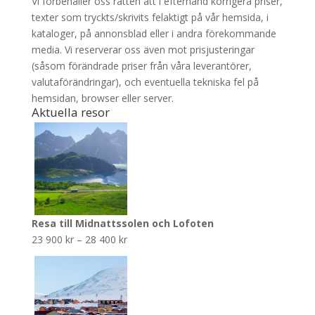
Vi förbehåller oss rätten att i efterhand korrigera priser,
texter som tryckts/skrivits felaktigt på vår hemsida, i
kataloger, på annonsblad eller i andra förekommande
media. Vi reserverar oss även mot prisjusteringar
(såsom förändrade priser från våra leverantörer,
valutaförändringar), och eventuella tekniska fel på
hemsidan, browser eller server.
Aktuella resor
Resa till Midnattssolen och Lofoten
Prisintervall:
23 900
kr
–
28 400
kr
23
900 kr
till
28