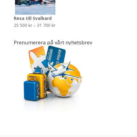
400 kr
Resa till Svalbard
Prisintervall:
25 500
kr
–
31 700
kr
25
500 kr
Prenumerera på vårt nyhetsbrev
till
31
700 kr